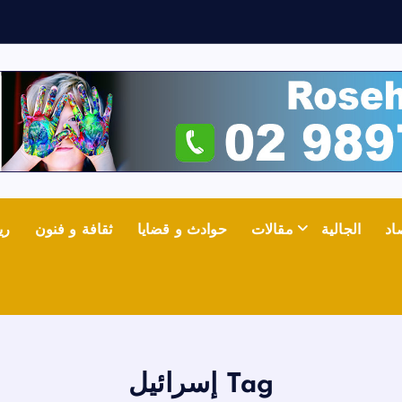
ش
ع
ل
ج
اد
الجالية
مقالات
حوادث و قضايا
ثقافة و فنون
ري
Tag إسرائيل