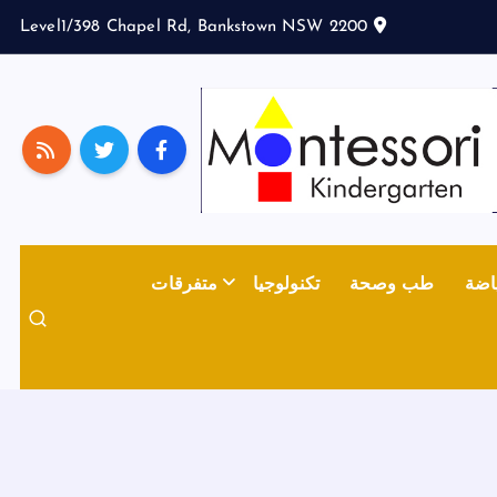
Level1/398 Chapel Rd, Bankstown NSW 2200
اضة
طب وصحة
تكنولوجيا
متفرقات