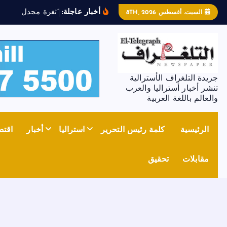
أخبار عاجلة:
“
ث
غ
ر
ة
م
ج
د
ل
ز
و
ن
”
ت
السبت. أغسطس 8TH, 2026
جريدة التلغراف الأسترالية
تنشر أخبار أستراليا والعرب
والعالم باللغة العربية
الرئيسية
كلمة رئيس التحرير
استراليا
أخبار
اقتص
مقابلات
تحقيق