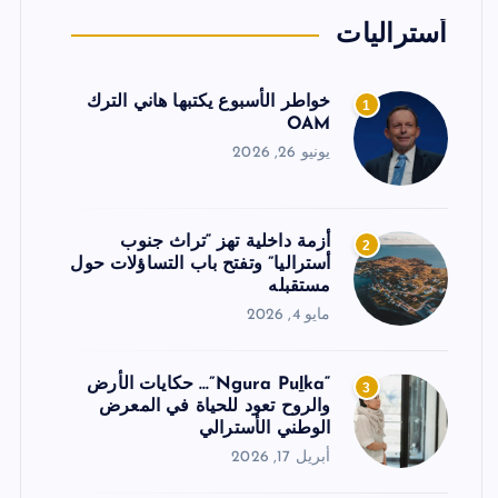
أستراليات
خواطر الأسبوع يكتبها هاني الترك
1
OAM
يونيو 26, 2026
أزمة داخلية تهز “تراث جنوب
2
أستراليا” وتفتح باب التساؤلات حول
مستقبله
مايو 4, 2026
“Ngura Puḻka”… حكايات الأرض
3
والروح تعود للحياة في المعرض
الوطني الأسترالي
أبريل 17, 2026