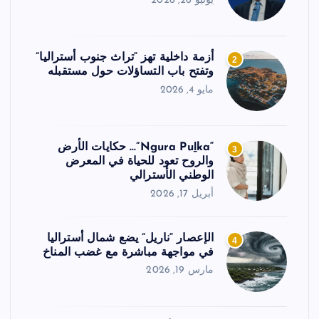
يونيو 26, 2026
أزمة داخلية تهز “تراث جنوب أستراليا”
2
وتفتح باب التساؤلات حول مستقبله
مايو 4, 2026
“Ngura Puḻka”… حكايات الأرض
3
والروح تعود للحياة في المعرض
الوطني الأسترالي
أبريل 17, 2026
الإعصار “ناريل” يضع شمال أستراليا
4
في مواجهة مباشرة مع غضب المناخ
مارس 19, 2026