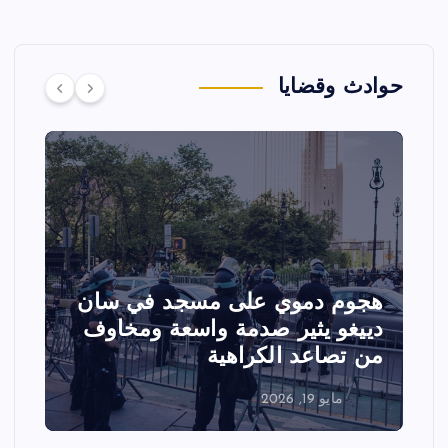
حوادث وقضايا
هجوم دموي على مسجد في سان
ت
دييغو يثير صدمة واسعة ومخاوف
ع
من تصاعد الكراهية
ا
مايو 19, 2026