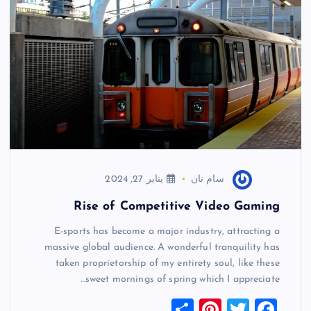
سام نان
يناير 27, 2024
Rise of Competitive Video Gaming
E-sports has become a major industry, attracting a
massive global audience. A wonderful tranquility has
taken proprietorship of my entirety soul, like these
sweet mornings of spring which I appreciate…
S
Pi
T
F