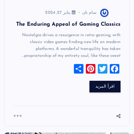
سام نان
يناير 27, 2024
The Enduring Appeal of Gaming Classics
Nostalgia drives a resurgence in retro gaming, with
classic video games finding new life on modern
platforms. A wonderful tranquility has taken
proprietorship of my entirety soul, like these sweet…
S
Pi
T
F
h
nt
wi
a
ar
er
tt
c
اقرأ المزيد
e
es
er
e
t
b
o
o