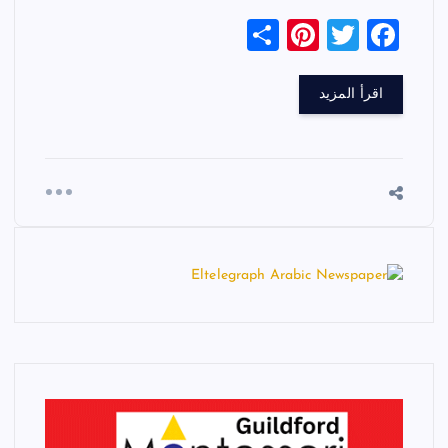
S
Pi
T
F
h
nt
wi
a
ar
er
tt
c
اقرأ المزيد
e
es
er
e
t
b
o
o
k