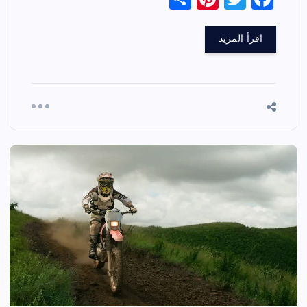
h
nt
wi
a
ar
er
tt
c
اقرأ المزيد
e
es
er
e
t
b
o
o
k