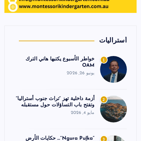
أستراليات
خواطر الأسبوع يكتبها هاني الترك
1
OAM
يونيو 26, 2026
أزمة داخلية تهز “تراث جنوب أستراليا”
2
وتفتح باب التساؤلات حول مستقبله
مايو 4, 2026
“Ngura Puḻka”… حكايات الأرض
3