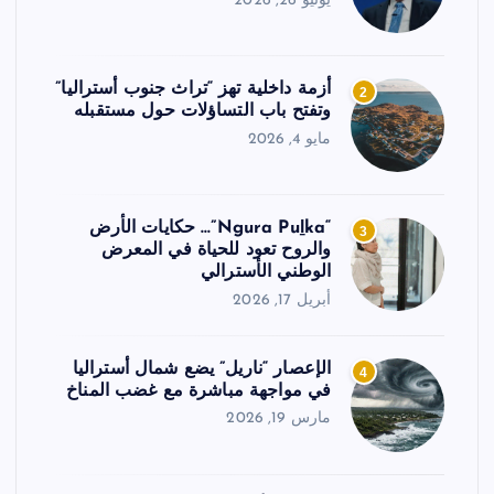
يونيو 26, 2026
أزمة داخلية تهز “تراث جنوب أستراليا”
2
وتفتح باب التساؤلات حول مستقبله
مايو 4, 2026
“Ngura Puḻka”… حكايات الأرض
3
والروح تعود للحياة في المعرض
الوطني الأسترالي
أبريل 17, 2026
الإعصار “ناريل” يضع شمال أستراليا
4
في مواجهة مباشرة مع غضب المناخ
مارس 19, 2026