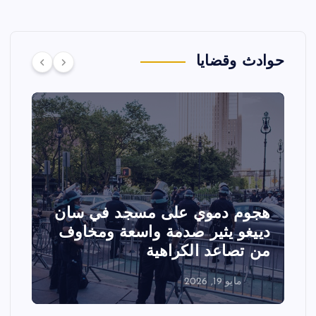
حوادث وقضايا
وي على مسجد في سان
تصادم مقاتلتين 
ير صدمة واسعة ومخاوف
عرض جوي في ولا
 الكراهية
الفعاليات
مايو 18, 2026