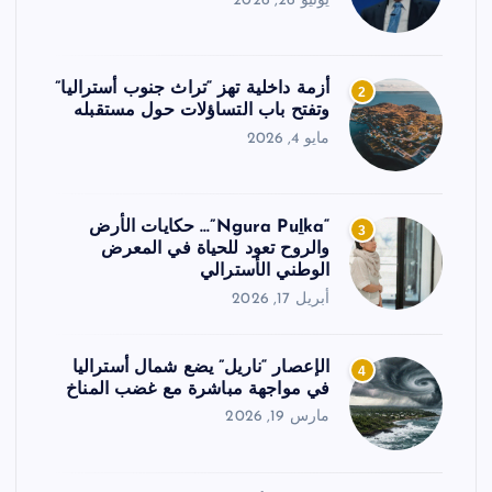
يونيو 26, 2026
أزمة داخلية تهز “تراث جنوب أستراليا”
2
وتفتح باب التساؤلات حول مستقبله
مايو 4, 2026
“Ngura Puḻka”… حكايات الأرض
3
والروح تعود للحياة في المعرض
الوطني الأسترالي
أبريل 17, 2026
الإعصار “ناريل” يضع شمال أستراليا
4
في مواجهة مباشرة مع غضب المناخ
مارس 19, 2026