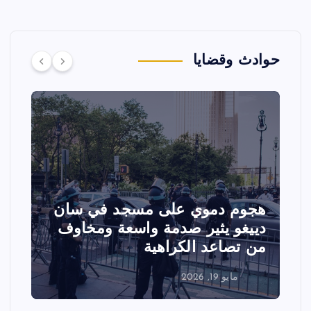
حوادث وقضايا
هجوم دموي على مسجد في سان
ت
دييغو يثير صدمة واسعة ومخاوف
ع
من تصاعد الكراهية
ا
مايو 19, 2026