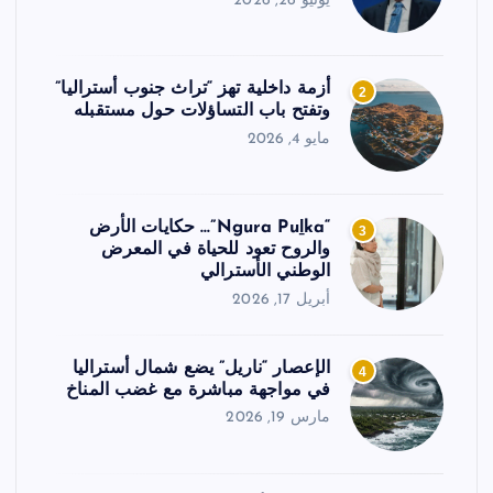
يونيو 26, 2026
أزمة داخلية تهز “تراث جنوب أستراليا”
2
وتفتح باب التساؤلات حول مستقبله
مايو 4, 2026
“Ngura Puḻka”… حكايات الأرض
3
والروح تعود للحياة في المعرض
الوطني الأسترالي
أبريل 17, 2026
الإعصار “ناريل” يضع شمال أستراليا
4
في مواجهة مباشرة مع غضب المناخ
مارس 19, 2026