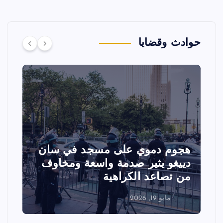
حوادث وقضايا
هجوم دموي على مسجد في سان
ت
دييغو يثير صدمة واسعة ومخاوف
ع
من تصاعد الكراهية
ا
مايو 19, 2026