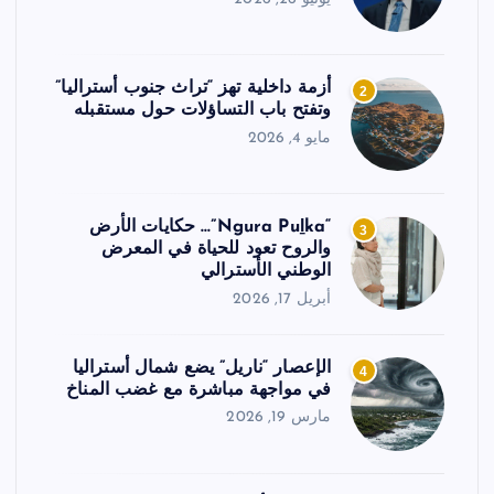
أزمة داخلية تهز “تراث جنوب أستراليا”
2
وتفتح باب التساؤلات حول مستقبله
مايو 4, 2026
“Ngura Puḻka”… حكايات الأرض
3
والروح تعود للحياة في المعرض
الوطني الأسترالي
أبريل 17, 2026
الإعصار “ناريل” يضع شمال أستراليا
4
في مواجهة مباشرة مع غضب المناخ
مارس 19, 2026