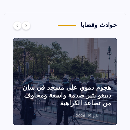
حوادث وقضايا
هجوم دموي على مسجد في سان
ت
دييغو يثير صدمة واسعة ومخاوف
ع
من تصاعد الكراهية
ا
مايو 19, 2026