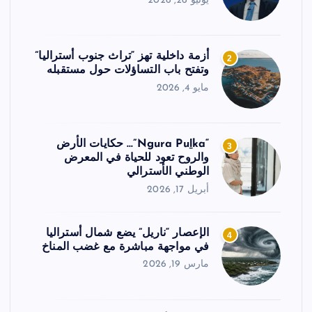
يونيو 26, 2026
أزمة داخلية تهز “تراث جنوب أستراليا”
2
وتفتح باب التساؤلات حول مستقبله
مايو 4, 2026
“Ngura Puḻka”… حكايات الأرض
3
والروح تعود للحياة في المعرض
الوطني الأسترالي
أبريل 17, 2026
الإعصار “ناريل” يضع شمال أستراليا
4
في مواجهة مباشرة مع غضب المناخ
مارس 19, 2026