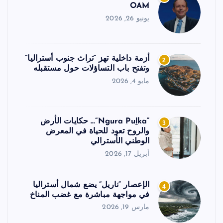
OAM
يونيو 26, 2026
أزمة داخلية تهز “تراث جنوب أستراليا”
2
وتفتح باب التساؤلات حول مستقبله
مايو 4, 2026
“Ngura Puḻka”… حكايات الأرض
3
والروح تعود للحياة في المعرض
الوطني الأسترالي
أبريل 17, 2026
الإعصار “ناريل” يضع شمال أستراليا
4
في مواجهة مباشرة مع غضب المناخ
مارس 19, 2026