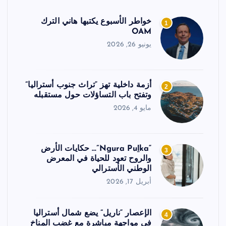
خواطر الأسبوع يكتبها هاني الترك
1
OAM
يونيو 26, 2026
أزمة داخلية تهز “تراث جنوب أستراليا”
2
وتفتح باب التساؤلات حول مستقبله
مايو 4, 2026
“Ngura Puḻka”… حكايات الأرض
3
والروح تعود للحياة في المعرض
الوطني الأسترالي
أبريل 17, 2026
الإعصار “ناريل” يضع شمال أستراليا
4
في مواجهة مباشرة مع غضب المناخ