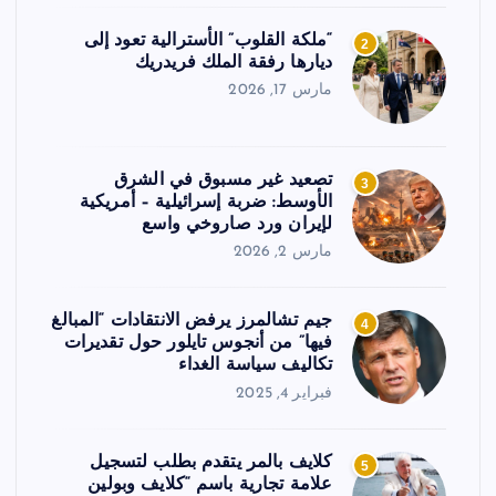
“ملكة القلوب” الأسترالية تعود إلى
2
ديارها رفقة الملك فريدريك
مارس 17, 2026
تصعيد غير مسبوق في الشرق
3
الأوسط: ضربة إسرائيلية – أمريكية
لإيران ورد صاروخي واسع
مارس 2, 2026
جيم تشالمرز يرفض الانتقادات “المبالغ
4
فيها” من أنجوس تايلور حول تقديرات
تكاليف سياسة الغداء
فبراير 4, 2025
كلايف بالمر يتقدم بطلب لتسجيل
5
علامة تجارية باسم “كلايف وبولين