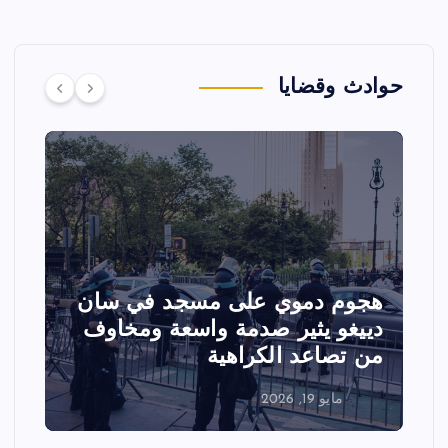
حوادث وقضايا
هجوم دموي على مسجد في سان
ت
دييغو يثير صدمة واسعة ومخاوف
ع
من تصاعد الكراهية
ا
مايو 19, 2026