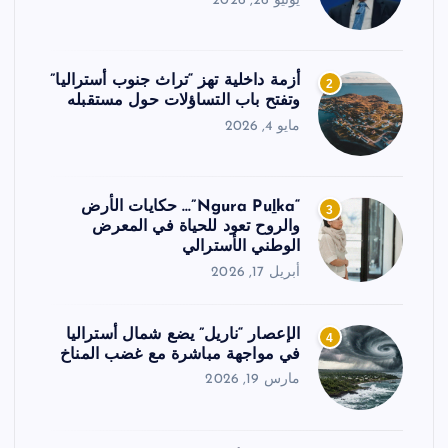
يونيو 26, 2026
أزمة داخلية تهز “تراث جنوب أستراليا”
2
وتفتح باب التساؤلات حول مستقبله
مايو 4, 2026
“Ngura Puḻka”… حكايات الأرض
3
والروح تعود للحياة في المعرض
الوطني الأسترالي
أبريل 17, 2026
الإعصار “ناريل” يضع شمال أستراليا
4
في مواجهة مباشرة مع غضب المناخ
مارس 19, 2026