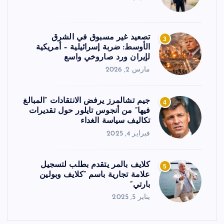
تصعيد غير مسبوق في الشرق
3
الأوسط: ضربة إسرائيلية – أمريكية
لإيران ورد صاروخي واسع
مارس 2, 2026
جيم تشالمرز يرفض الانتقادات “المبالغ
4
فيها” من أنجوس تايلور حول تقديرات
تكاليف سياسة الغداء
فبراير 4, 2025
كلايف بالمر يتقدم بطلب لتسجيل
5
علامة تجارية باسم “كلايف وبولين
بارتي”
يناير 5, 2025