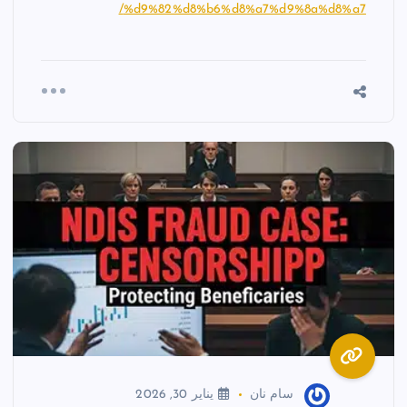
%d9%82%d8%b6%d8%a7%d9%8a%d8%a7/
سام نان
يناير 30, 2026