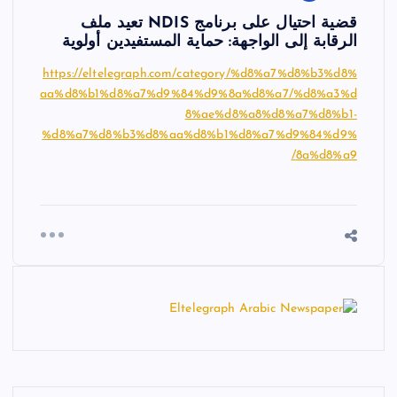
قضية احتيال على برنامج NDIS تعيد ملف
الرقابة إلى الواجهة: حماية المستفيدين أولوية
https://eltelegraph.com/category/%d8%a7%d8%b3%d8%
aa%d8%b1%d8%a7%d9%84%d9%8a%d8%a7/%d8%a3%d
8%ae%d8%a8%d8%a7%d8%b1-
%d8%a7%d8%b3%d8%aa%d8%b1%d8%a7%d9%84%d9%
8a%d8%a9/