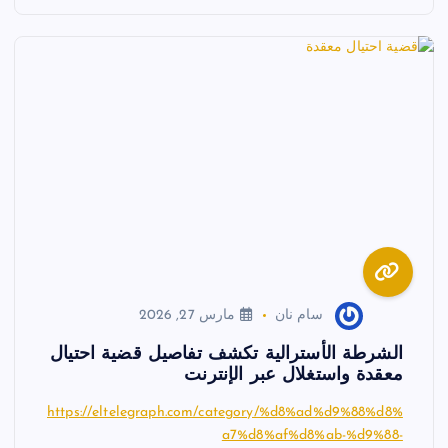
سام نان
مارس 27, 2026
الشرطة الأسترالية تكشف تفاصيل قضية احتيال
معقدة واستغلال عبر الإنترنت
https://eltelegraph.com/category/%d8%ad%d9%88%d8%
a7%d8%af%d8%ab-%d9%88-