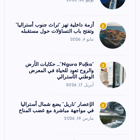
يونيو 26, 2026
أزمة داخلية تهز “تراث جنوب أستراليا”
2
وتفتح باب التساؤلات حول مستقبله
مايو 4, 2026
“Ngura Puḻka”… حكايات الأرض
3
والروح تعود للحياة في المعرض
الوطني الأسترالي
أبريل 17, 2026
الإعصار “ناريل” يضع شمال أستراليا
4
في مواجهة مباشرة مع غضب المناخ
مارس 19, 2026