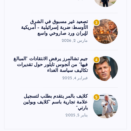
تصعيد غير مسبوق في الشرق
3
الأوسط: ضربة إسرائيلية – أمريكية
لإيران ورد صاروخي واسع
مارس 2, 2026
جيم تشالمرز يرفض الانتقادات “المبالغ
4
فيها” من أنجوس تايلور حول تقديرات
تكاليف سياسة الغداء
فبراير 4, 2025
كلايف بالمر يتقدم بطلب لتسجيل
5
علامة تجارية باسم “كلايف وبولين
بارتي”
يناير 5, 2025