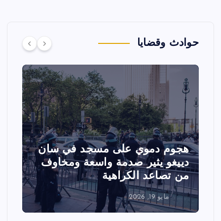
حوادث وقضايا
هجوم دموي على مسجد في سان
ت
دييغو يثير صدمة واسعة ومخاوف
ع
من تصاعد الكراهية
ا
مايو 19, 2026