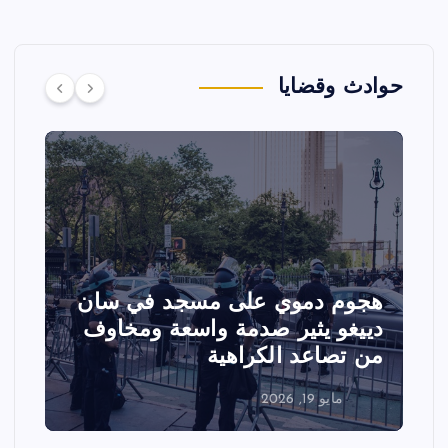
حوادث وقضايا
هجوم دموي على مسجد في سان
ت
دييغو يثير صدمة واسعة ومخاوف
ع
من تصاعد الكراهية
ا
مايو 19, 2026