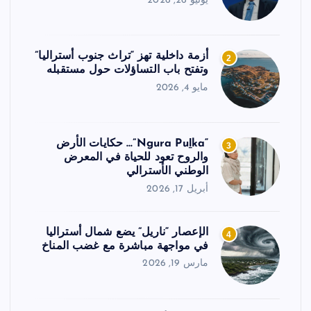
يونيو 26, 2026
أزمة داخلية تهز “تراث جنوب أستراليا”
2
وتفتح باب التساؤلات حول مستقبله
مايو 4, 2026
“Ngura Puḻka”… حكايات الأرض
3
والروح تعود للحياة في المعرض
الوطني الأسترالي
أبريل 17, 2026
الإعصار “ناريل” يضع شمال أستراليا
4
في مواجهة مباشرة مع غضب المناخ
مارس 19, 2026