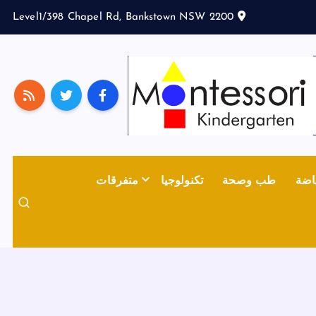
Level1/398 Chapel Rd, Bankstown NSW 2200
اضة
طب وصحة
تكنولوجيا
متفرقات