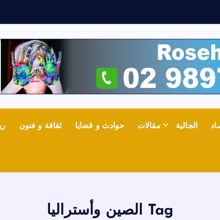
اد
الجالية
مقالات
حوادث و قضايا
ثقافة و فنون
ري
Tag الصين وأستراليا