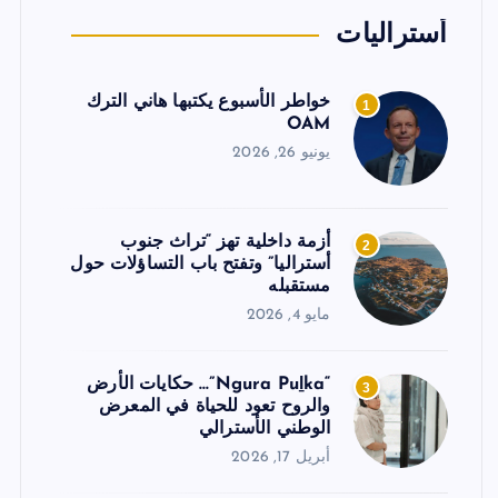
أستراليات
خواطر الأسبوع يكتبها هاني الترك
1
OAM
يونيو 26, 2026
أزمة داخلية تهز “تراث جنوب
2
أستراليا” وتفتح باب التساؤلات حول
مستقبله
مايو 4, 2026
“Ngura Puḻka”… حكايات الأرض
3
والروح تعود للحياة في المعرض
الوطني الأسترالي
أبريل 17, 2026