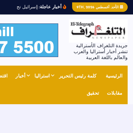
أخبار عاجلة:
إ
س
ر
ا
ئ
ي
ل
ت
ح
ي
ي
م
ل
ف
الأحد. أغسطس 9TH, 2026
جريدة التلغراف الأسترالية
تنشر أخبار أستراليا والعرب
والعالم باللغة العربية
الرئيسية
كلمة رئيس التحرير
استراليا
أخبار
اقتص
مقابلات
تحقيق