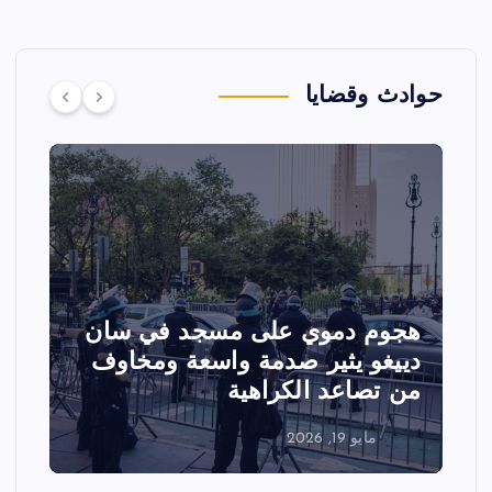
حوادث وقضايا
هجوم دموي على مسجد في سان
ت
دييغو يثير صدمة واسعة ومخاوف
ع
من تصاعد الكراهية
ا
مايو 19, 2026