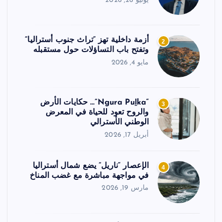
يونيو 26, 2026
أزمة داخلية تهز “تراث جنوب أستراليا”
2
وتفتح باب التساؤلات حول مستقبله
مايو 4, 2026
“Ngura Puḻka”… حكايات الأرض
3
والروح تعود للحياة في المعرض
الوطني الأسترالي
أبريل 17, 2026
الإعصار “ناريل” يضع شمال أستراليا
4
في مواجهة مباشرة مع غضب المناخ
مارس 19, 2026