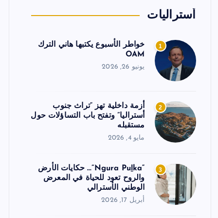
أستراليات
خواطر الأسبوع يكتبها هاني الترك
1
OAM
يونيو 26, 2026
أزمة داخلية تهز “تراث جنوب
2
أستراليا” وتفتح باب التساؤلات حول
مستقبله
مايو 4, 2026
“Ngura Puḻka”… حكايات الأرض
3
والروح تعود للحياة في المعرض
الوطني الأسترالي
أبريل 17, 2026