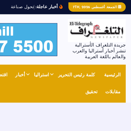
أخبار عاجلة:
ت
ح
و
ل
ص
ن
ا
ع
ة
ا
ل
ص
ل
ب
الجمعة. أغسطس 7TH, 2026
جريدة التلغراف الأسترالية
تنشر أخبار أستراليا والعرب
والعالم باللغة العربية
الرئيسية
كلمة رئيس التحرير
استراليا
أخبار
اقتص
مقابلات
تحقيق