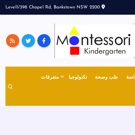
Level1/398 Chapel Rd, Bankstown NSW 2200
اضة
طب وصحة
تكنولوجيا
متفرقات