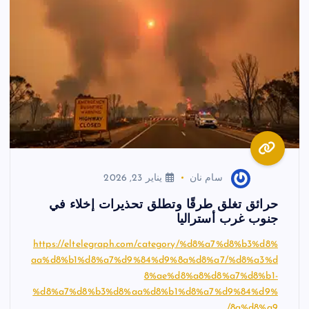
سام نان
يناير 23, 2026
حرائق تغلق طرقًا وتطلق تحذيرات إخلاء في
جنوب غرب أستراليا
https://eltelegraph.com/category/%d8%a7%d8%b3%d8%
aa%d8%b1%d8%a7%d9%84%d9%8a%d8%a7/%d8%a3%d
8%ae%d8%a8%d8%a7%d8%b1-
%d8%a7%d8%b3%d8%aa%d8%b1%d8%a7%d9%84%d9%
8a%d8%a9/