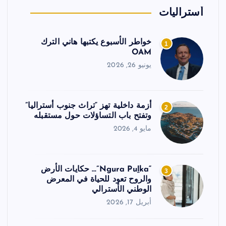
أستراليات
خواطر الأسبوع يكتبها هاني الترك
1
OAM
يونيو 26, 2026
أزمة داخلية تهز “تراث جنوب أستراليا”
2
وتفتح باب التساؤلات حول مستقبله
مايو 4, 2026
“Ngura Puḻka”… حكايات الأرض
3
والروح تعود للحياة في المعرض
الوطني الأسترالي
أبريل 17, 2026