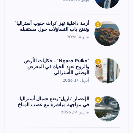
أزمة داخلية تهز “تراث جنوب أستراليا”
2
وتفتح باب التساؤلات حول مستقبله
مايو 4, 2026
“Ngura Puḻka”… حكايات الأرض
3
والروح تعود للحياة في المعرض
الوطني الأسترالي
أبريل 17, 2026
الإعصار “ناريل” يضع شمال أستراليا
4
في مواجهة مباشرة مع غضب المناخ
مارس 19, 2026