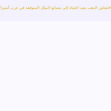
انتعاش الذهب يعيد الحياة إلى مصانع النيكل المتوقفة في غرب أسترالي