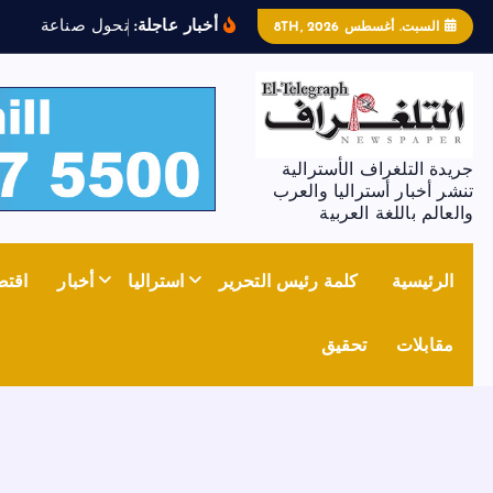
أخبار عاجلة:
ت
ح
و
ل
ص
ن
ا
ع
ة
ا
ل
ص
ل
ب
السبت. أغسطس 8TH, 2026
جريدة التلغراف الأسترالية
تنشر أخبار أستراليا والعرب
والعالم باللغة العربية
الرئيسية
كلمة رئيس التحرير
استراليا
أخبار
اقتص
مقابلات
تحقيق