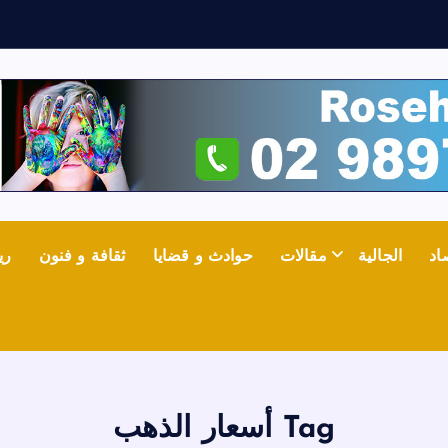
ف
اد
الجالية
مقالات
حوادث و قضايا
ثقافة و فنون
ري
Tag أسعار الذهب