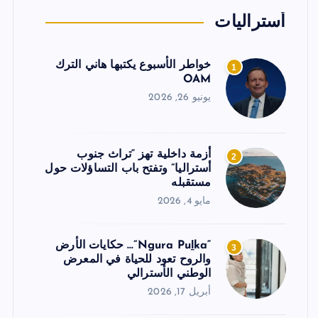
أستراليات
خواطر الأسبوع يكتبها هاني الترك
1
OAM
يونيو 26, 2026
أزمة داخلية تهز “تراث جنوب
2
أستراليا” وتفتح باب التساؤلات حول
مستقبله
مايو 4, 2026
“Ngura Puḻka”… حكايات الأرض
3
والروح تعود للحياة في المعرض
الوطني الأسترالي
أبريل 17, 2026