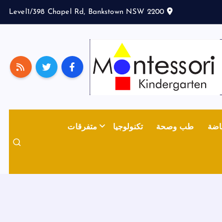
Level1/398 Chapel Rd, Bankstown NSW 2200
اضة
طب وصحة
تكنولوجيا
متفرقات