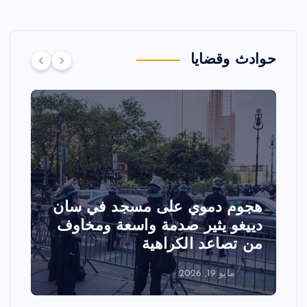
حوادث وقضايا
 دموي على مسجد في سان
تصادم مقاتلت
 يثير صدمة واسعة ومخاوف
عرض جوي في و
اعد الكراهية
الفعاليات
 19, 2026
مايو 18, 2026