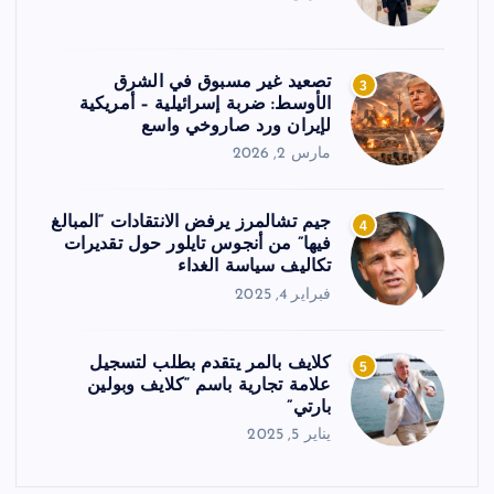
تصعيد غير مسبوق في الشرق
3
الأوسط: ضربة إسرائيلية – أمريكية
لإيران ورد صاروخي واسع
مارس 2, 2026
جيم تشالمرز يرفض الانتقادات “المبالغ
4
فيها” من أنجوس تايلور حول تقديرات
تكاليف سياسة الغداء
فبراير 4, 2025
كلايف بالمر يتقدم بطلب لتسجيل
5
علامة تجارية باسم “كلايف وبولين
بارتي”
يناير 5, 2025