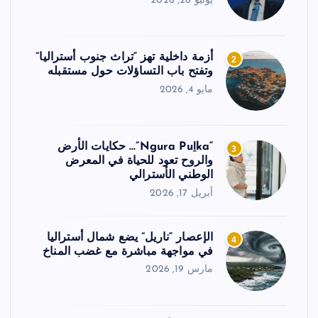
يونيو 26, 2026
أزمة داخلية تهز “تراث جنوب أستراليا”
2
وتفتح باب التساؤلات حول مستقبله
مايو 4, 2026
“Ngura Puḻka”… حكايات الأرض
3
والروح تعود للحياة في المعرض
الوطني الأسترالي
أبريل 17, 2026
الإعصار “ناريل” يضع شمال أستراليا
4
في مواجهة مباشرة مع غضب المناخ
مارس 19, 2026