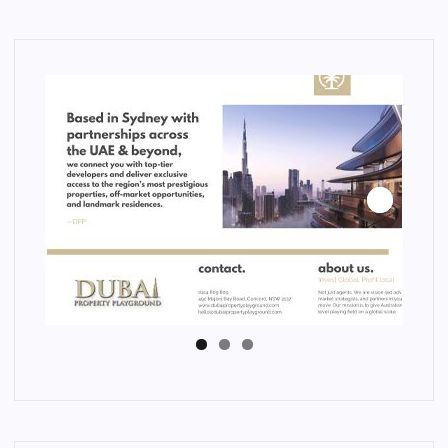
ا
ت
Next