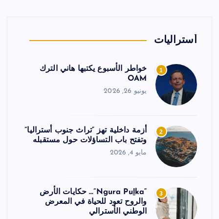
أستراليات
خواطر الأسبوع يكتبها هاني الترك
1
OAM
يونيو 26, 2026
أزمة داخلية تهز “تراث جنوب أستراليا”
2
وتفتح باب التساؤلات حول مستقبله
مايو 4, 2026
“Ngura Puḻka”… حكايات الأرض
3
والروح تعود للحياة في المعرض
الوطني الأسترالي