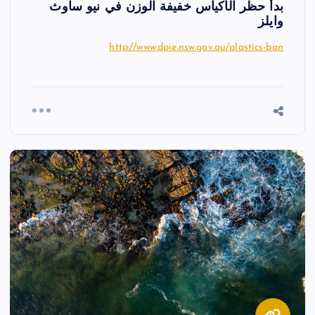
بدأ حظر الأكياس خفيفة الوزن في نيو ساوث
وايلز
http://www.dpie.nsw.gov.au/plastics-ban