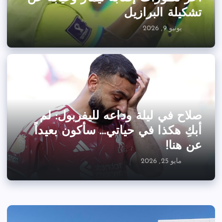
تشكيلة البرازيل
يونيو 9, 2026
صلاح في ليلة وداعه لليفربول: لم
أبكِ هكذا في حياتي… سأكون بعيداً
عن هنا!
مايو 25, 2026