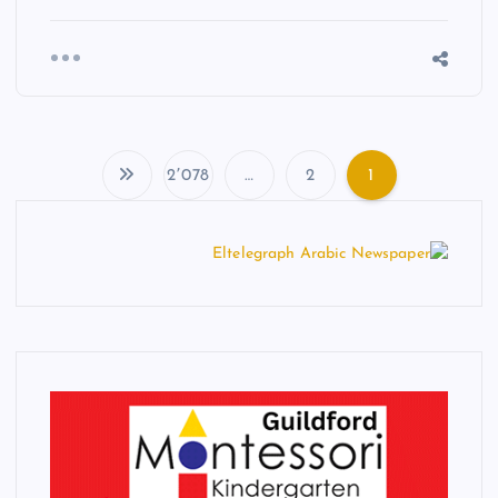
2٬078
…
2
1
ت
ع
د
د
ص
ف