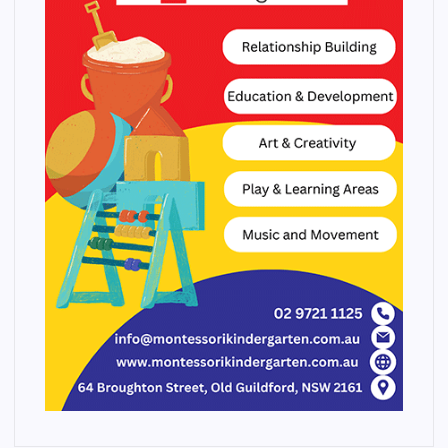
ح
ا
ت
ا
ل
م
ق
ا
ل