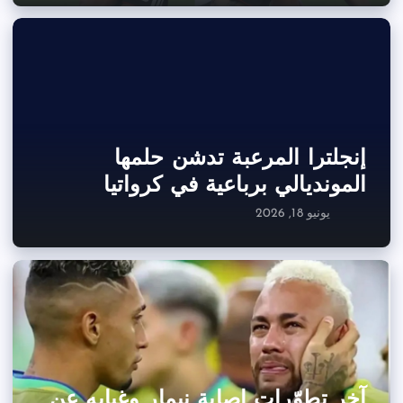
إنجلترا المرعبة تدشن حلمها
المونديالي برباعية في كرواتيا
يونيو 18, 2026
آخر تطوّرات إصابة نيمار وغيابه عن