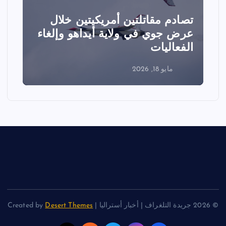
تصادم مقاتلتين أمريكيتين خلال
ا
عرض جوي في ولاية أيداهو وإلغاء
الفعاليات
ا
مايو 18, 2026
© 2026 جريدة التلغراف | أخبار أستراليا | Created by
Desert Themes