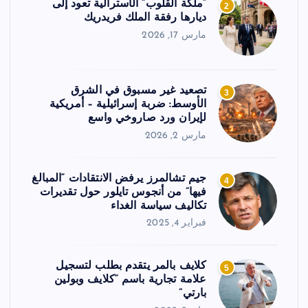
“ملكة القلوب” الأسترالية تعود إلى
2
ديارها رفقة الملك فريدريك
مارس 17, 2026
تصعيد غير مسبوق في الشرق
3
الأوسط: ضربة إسرائيلية – أمريكية
لإيران ورد صاروخي واسع
مارس 2, 2026
جيم تشالمرز يرفض الانتقادات “المبالغ
4
فيها” من أنجوس تايلور حول تقديرات
تكاليف سياسة الغداء
فبراير 4, 2025
كلايف بالمر يتقدم بطلب لتسجيل
5
علامة تجارية باسم “كلايف وبولين
بارتي”