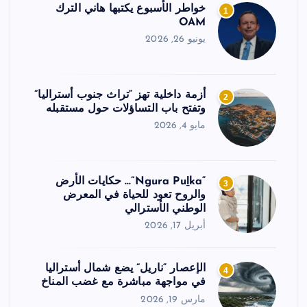
خواطر الأسبوع يكتبها هاني الترك
1
OAM
يونيو 26, 2026
أزمة داخلية تهز “تراث جنوب أستراليا”
2
وتفتح باب التساؤلات حول مستقبله
مايو 4, 2026
“Ngura Puḻka”… حكايات الأرض
3
والروح تعود للحياة في المعرض
الوطني الأسترالي
أبريل 17, 2026
الإعصار “ناريل” يضع شمال أستراليا
4
في مواجهة مباشرة مع غضب المناخ
مارس 19, 2026