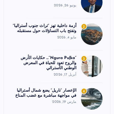
يونيو 26, 2026
أزمة داخلية تهز “تراث جنوب أستراليا”
2
وتفتح باب التساؤلات حول مستقبله
مايو 4, 2026
“Ngura Puḻka”… حكايات الأرض
3
والروح تعود للحياة في المعرض
الوطني الأسترالي
أبريل 17, 2026
الإعصار “ناريل” يضع شمال أستراليا
4
في مواجهة مباشرة مع غضب المناخ
مارس 19, 2026