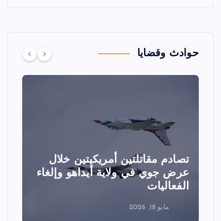
حوادث وقضايا
تصادم مقاتلتين أمريكيتين خلال
ا
عرض جوي في ولاية أيداهو وإلغاء
الفعاليات
ا
مايو 18, 2026