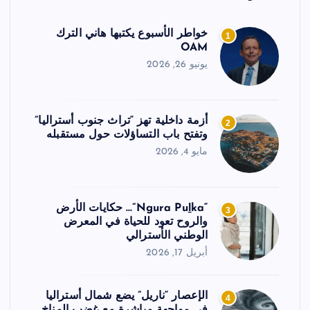
خواطر الأسبوع يكتبها هاني الترك
1
OAM
يونيو 26, 2026
أزمة داخلية تهز “تراث جنوب أستراليا”
2
وتفتح باب التساؤلات حول مستقبله
مايو 4, 2026
“Ngura Puḻka”… حكايات الأرض
3
والروح تعود للحياة في المعرض
الوطني الأسترالي
أبريل 17, 2026
الإعصار “ناريل” يضع شمال أستراليا
4