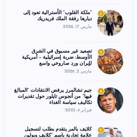
“ملكة القلوب” الأسترالية تعود إلى
2
ديارها رفقة الملك فريدريك
مارس 17, 2026
تصعيد غير مسبوق في الشرق
3
الأوسط: ضربة إسرائيلية – أمريكية
لإيران ورد صاروخي واسع
مارس 2, 2026
جيم تشالمرز يرفض الانتقادات “المبالغ
4
فيها” من أنجوس تايلور حول تقديرات
تكاليف سياسة الغداء
فبراير 4, 2025
كلايف بالمر يتقدم بطلب لتسجيل
5
علامة تجارية باسم “كلايف وبولين