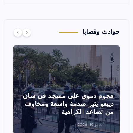
حوادث وقضايا
هجوم دموي على مسجد في سان
ت
دييغو يثير صدمة واسعة ومخاوف
ع
من تصاعد الكراهية
ا
مايو 19, 2026