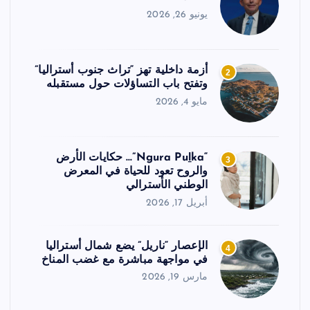
يونيو 26, 2026
أزمة داخلية تهز “تراث جنوب أستراليا”
2
وتفتح باب التساؤلات حول مستقبله
مايو 4, 2026
“Ngura Puḻka”… حكايات الأرض
3
والروح تعود للحياة في المعرض
الوطني الأسترالي
أبريل 17, 2026
الإعصار “ناريل” يضع شمال أستراليا
4
في مواجهة مباشرة مع غضب المناخ
مارس 19, 2026