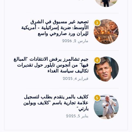
تصعيد غير مسبوق في الشرق
3
الأوسط: ضربة إسرائيلية – أمريكية
لإيران ورد صاروخي واسع
مارس 2, 2026
جيم تشالمرز يرفض الانتقادات “المبالغ
4
فيها” من أنجوس تايلور حول تقديرات
تكاليف سياسة الغداء
فبراير 4, 2025
كلايف بالمر يتقدم بطلب لتسجيل
5
علامة تجارية باسم “كلايف وبولين
بارتي”
يناير 5, 2025