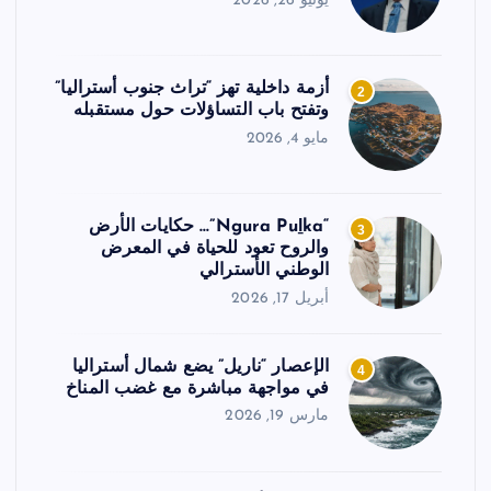
يونيو 26, 2026
أزمة داخلية تهز “تراث جنوب أستراليا”
2
وتفتح باب التساؤلات حول مستقبله
مايو 4, 2026
“Ngura Puḻka”… حكايات الأرض
3
والروح تعود للحياة في المعرض
الوطني الأسترالي
أبريل 17, 2026
الإعصار “ناريل” يضع شمال أستراليا
4
في مواجهة مباشرة مع غضب المناخ
مارس 19, 2026