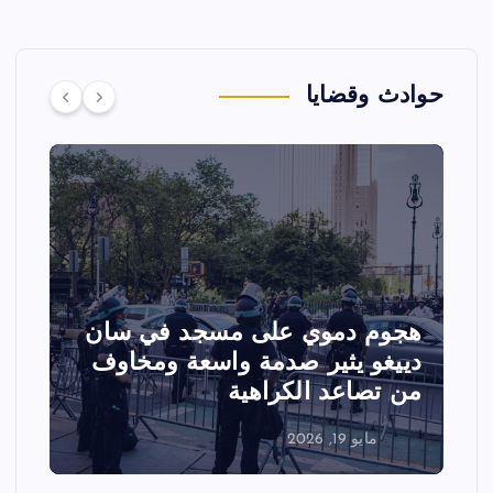
حوادث وقضايا
 دموي على مسجد في سان
تصادم مقاتلت
 يثير صدمة واسعة ومخاوف
عرض جوي في و
اعد الكراهية
الفعاليات
 19, 2026
مايو 18, 2026