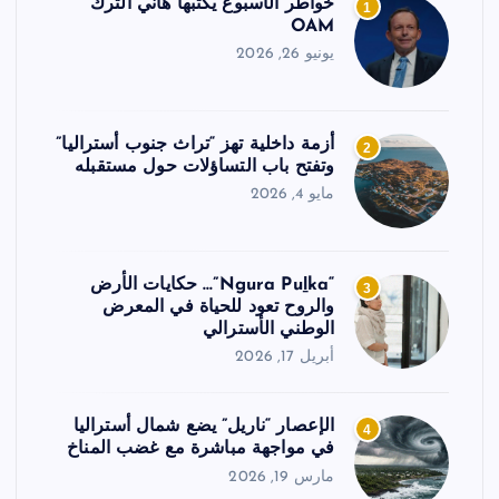
خواطر الأسبوع يكتبها هاني الترك
1
OAM
يونيو 26, 2026
أزمة داخلية تهز “تراث جنوب أستراليا”
2
وتفتح باب التساؤلات حول مستقبله
مايو 4, 2026
“Ngura Puḻka”… حكايات الأرض
3
والروح تعود للحياة في المعرض
الوطني الأسترالي
أبريل 17, 2026
الإعصار “ناريل” يضع شمال أستراليا
4
في مواجهة مباشرة مع غضب المناخ
مارس 19, 2026