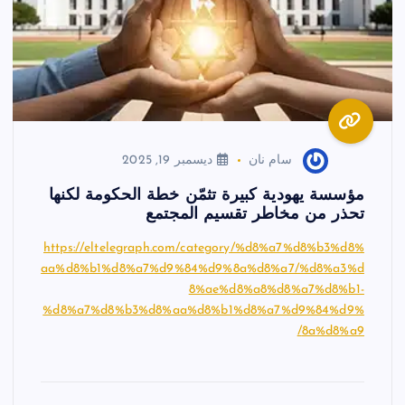
سام نان
ديسمبر 19, 2025
مؤسسة يهودية كبيرة تثمّن خطة الحكومة لكنها
تحذر من مخاطر تقسيم المجتمع
https://eltelegraph.com/category/%d8%a7%d8%b3%d8%
aa%d8%b1%d8%a7%d9%84%d9%8a%d8%a7/%d8%a3%d
8%ae%d8%a8%d8%a7%d8%b1-
%d8%a7%d8%b3%d8%aa%d8%b1%d8%a7%d9%84%d9%
8a%d8%a9/