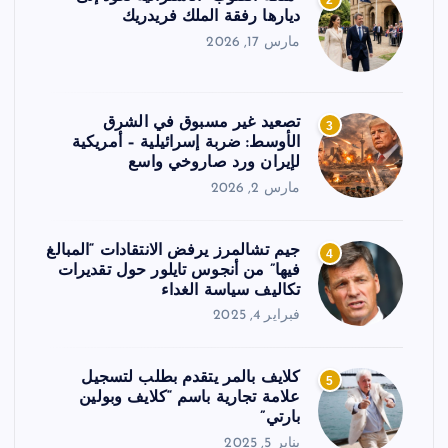
2
ديارها رفقة الملك فريدريك
مارس 17, 2026
تصعيد غير مسبوق في الشرق
3
الأوسط: ضربة إسرائيلية – أمريكية
لإيران ورد صاروخي واسع
مارس 2, 2026
جيم تشالمرز يرفض الانتقادات “المبالغ
4
فيها” من أنجوس تايلور حول تقديرات
تكاليف سياسة الغداء
فبراير 4, 2025
كلايف بالمر يتقدم بطلب لتسجيل
5
علامة تجارية باسم “كلايف وبولين
بارتي”
يناير 5, 2025