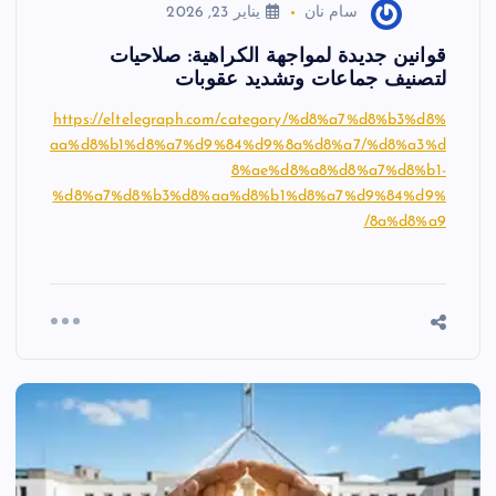
سام نان
يناير 23, 2026
قوانين جديدة لمواجهة الكراهية: صلاحيات
لتصنيف جماعات وتشديد عقوبات
https://eltelegraph.com/category/%d8%a7%d8%b3%d8%
aa%d8%b1%d8%a7%d9%84%d9%8a%d8%a7/%d8%a3%d
8%ae%d8%a8%d8%a7%d8%b1-
%d8%a7%d8%b3%d8%aa%d8%b1%d8%a7%d9%84%d9%
8a%d8%a9/