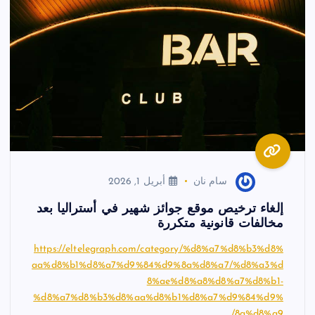
سام نان
أبريل 1, 2026
إلغاء ترخيص موقع جوائز شهير في أستراليا بعد
مخالفات قانونية متكررة
https://eltelegraph.com/category/%d8%a7%d8%b3%d8%
aa%d8%b1%d8%a7%d9%84%d9%8a%d8%a7/%d8%a3%d
8%ae%d8%a8%d8%a7%d8%b1-
%d8%a7%d8%b3%d8%aa%d8%b1%d8%a7%d9%84%d9%
8a%d8%a9/