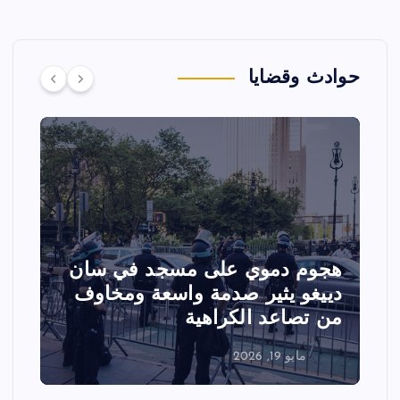
حوادث وقضايا
هجوم دموي على مسجد في سان
ت
دييغو يثير صدمة واسعة ومخاوف
ع
من تصاعد الكراهية
ا
مايو 19, 2026