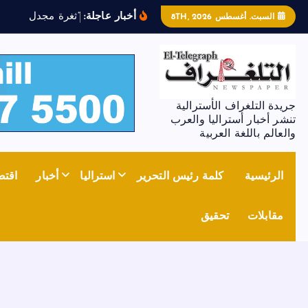
أخبار عاجلة:
“
ث
غ
ر
ة
م
ج
د
ل
ز
و
ن
”
ت
السبت. أغسطس 8TH, 2026
جريدة التلغراف الأسترالية
تنشر أخبار أستراليا والعرب
والعالم باللغة العربية
الرئيسية
كلمة رئيس التحرير
استراليا
أخبار
اقتص
مقابلات
تحقيق