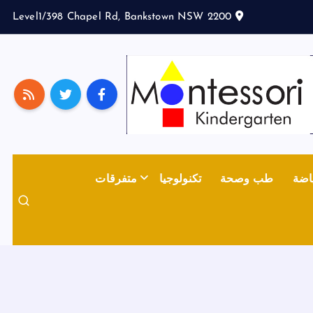
Level1/398 Chapel Rd, Bankstown NSW 2200
اضة
طب وصحة
تكنولوجيا
متفرقات