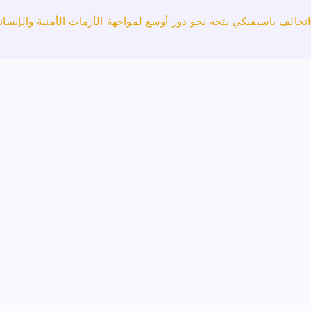
تحالف باسيفيكي يتجه نحو دور أوسع لمواجهة الأزمات الأمنية والإنساني