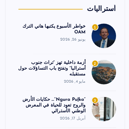
أستراليات
خواطر الأسبوع يكتبها هاني الترك
1
OAM
يونيو 26, 2026
أزمة داخلية تهز “تراث جنوب
2
أستراليا” وتفتح باب التساؤلات حول
مستقبله
مايو 4, 2026
“Ngura Puḻka”… حكايات الأرض
3
والروح تعود للحياة في المعرض
الوطني الأسترالي
أبريل 17, 2026