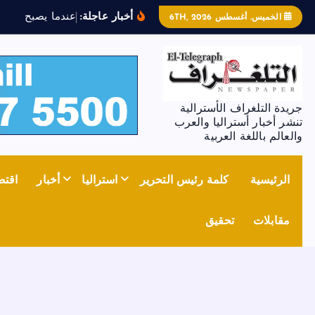
أخبار عاجلة:
ع
ن
د
م
ا
ي
ص
ب
ح
ا
ل
ح
د
ي
الخميس. أغسطس 6TH, 2026
جريدة التلغراف الأسترالية
تنشر أخبار أستراليا والعرب
والعالم باللغة العربية
الرئيسية
كلمة رئيس التحرير
استراليا
أخبار
اقتص
مقابلات
تحقيق