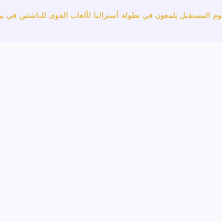
وم المستقبل يلمعون في بطولة أستراليا لألعاب القوى للناشئين في بر