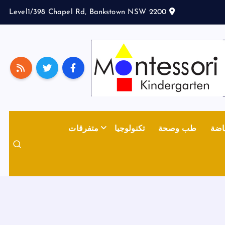
Level1/398 Chapel Rd, Bankstown NSW 2200
اضة
طب وصحة
تكنولوجيا
متفرقات