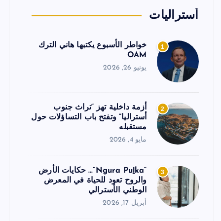
أستراليات
خواطر الأسبوع يكتبها هاني الترك
1
OAM
يونيو 26, 2026
أزمة داخلية تهز “تراث جنوب
2
أستراليا” وتفتح باب التساؤلات حول
مستقبله
مايو 4, 2026
“Ngura Puḻka”… حكايات الأرض
3
والروح تعود للحياة في المعرض
الوطني الأسترالي
أبريل 17, 2026