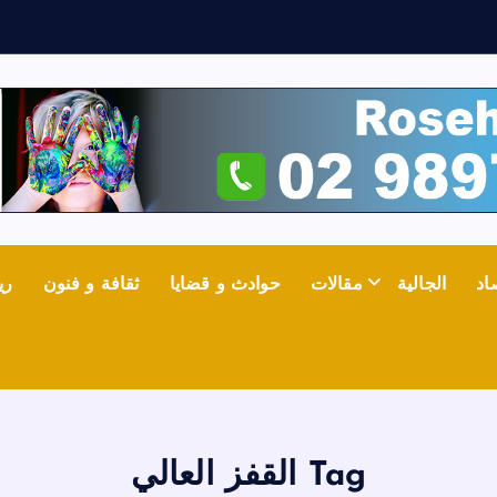
ث
اد
الجالية
مقالات
حوادث و قضايا
ثقافة و فنون
ري
Tag القفز العالي