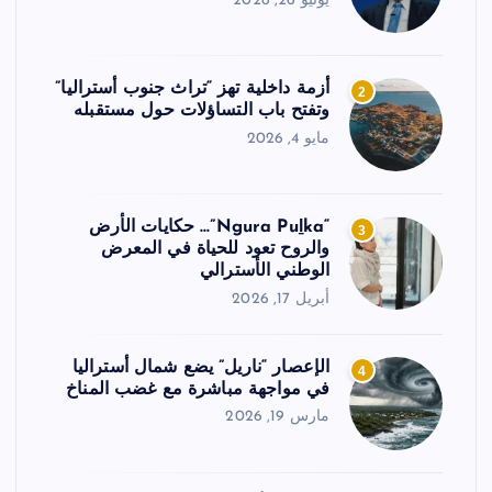
يونيو 26, 2026
أزمة داخلية تهز “تراث جنوب أستراليا”
2
وتفتح باب التساؤلات حول مستقبله
مايو 4, 2026
“Ngura Puḻka”… حكايات الأرض
3
والروح تعود للحياة في المعرض
الوطني الأسترالي
أبريل 17, 2026
الإعصار “ناريل” يضع شمال أستراليا
4
في مواجهة مباشرة مع غضب المناخ
مارس 19, 2026