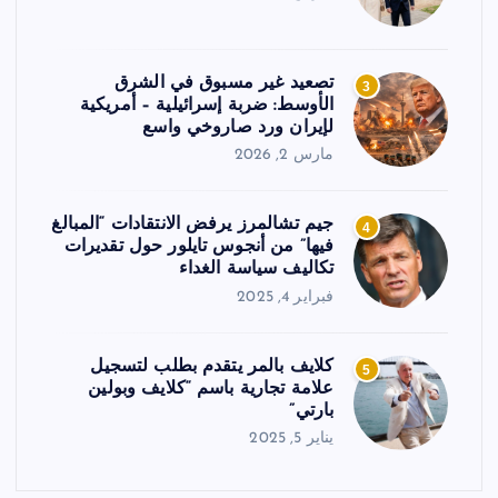
تصعيد غير مسبوق في الشرق
3
الأوسط: ضربة إسرائيلية – أمريكية
لإيران ورد صاروخي واسع
مارس 2, 2026
جيم تشالمرز يرفض الانتقادات “المبالغ
4
فيها” من أنجوس تايلور حول تقديرات
تكاليف سياسة الغداء
فبراير 4, 2025
كلايف بالمر يتقدم بطلب لتسجيل
5
علامة تجارية باسم “كلايف وبولين
بارتي”
يناير 5, 2025