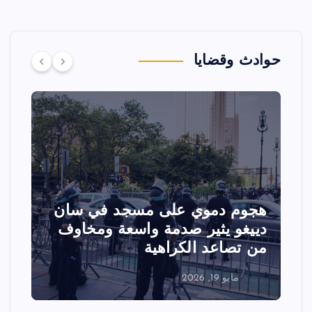
حوادث وقضايا
هجوم دموي على مسجد في سان
ت
دييغو يثير صدمة واسعة ومخاوف
ع
من تصاعد الكراهية
ا
مايو 19, 2026