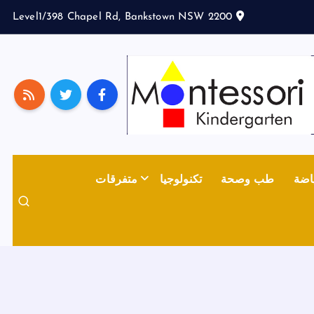
Level1/398 Chapel Rd, Bankstown NSW 2200
اضة
طب وصحة
تكنولوجيا
متفرقات