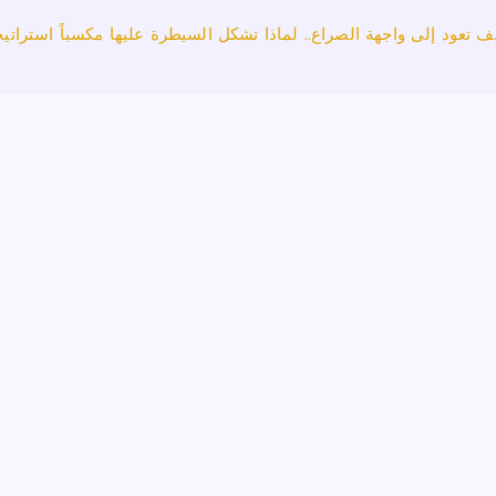
ف تعود إلى واجهة الصراع.. لماذا تشكل السيطرة عليها مكسباً استراتيجي