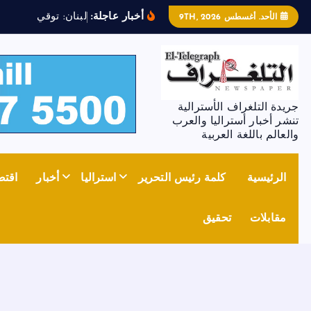
أخبار عاجلة:
ل
ب
ن
ا
ن
:
ت
و
ق
ي
ف
ض
ا
ب
ط
الأحد. أغسطس 9TH, 2026
جريدة التلغراف الأسترالية
تنشر أخبار أستراليا والعرب
والعالم باللغة العربية
الرئيسية
كلمة رئيس التحرير
استراليا
أخبار
اقتص
مقابلات
تحقيق