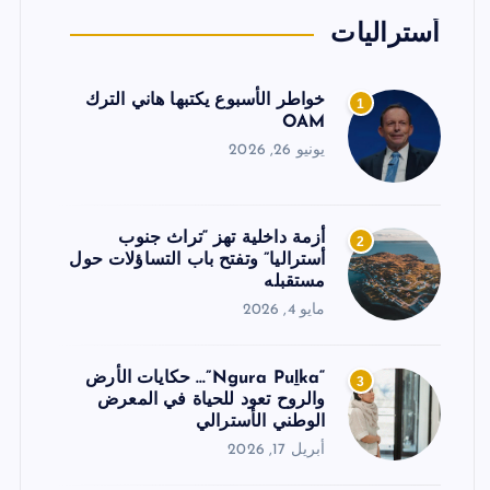
أستراليات
خواطر الأسبوع يكتبها هاني الترك
1
OAM
يونيو 26, 2026
أزمة داخلية تهز “تراث جنوب
2
أستراليا” وتفتح باب التساؤلات حول
مستقبله
مايو 4, 2026
“Ngura Puḻka”… حكايات الأرض
3
والروح تعود للحياة في المعرض
الوطني الأسترالي
أبريل 17, 2026