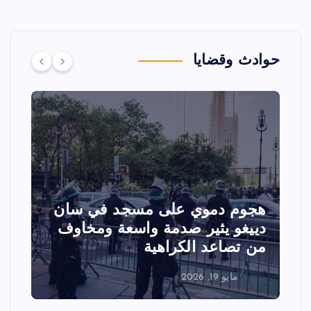
حوادث وقضايا
هجوم دموي على مسجد في سان
ت
دييغو يثير صدمة واسعة ومخاوف
ع
من تصاعد الكراهية
ا
مايو 19, 2026