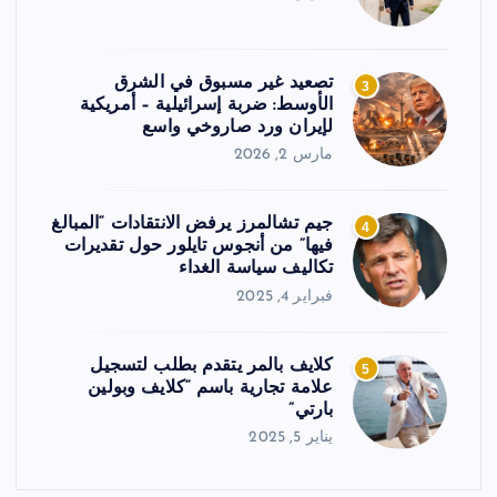
تصعيد غير مسبوق في الشرق
3
الأوسط: ضربة إسرائيلية – أمريكية
لإيران ورد صاروخي واسع
مارس 2, 2026
جيم تشالمرز يرفض الانتقادات “المبالغ
4
فيها” من أنجوس تايلور حول تقديرات
تكاليف سياسة الغداء
فبراير 4, 2025
كلايف بالمر يتقدم بطلب لتسجيل
5
علامة تجارية باسم “كلايف وبولين
بارتي”
يناير 5, 2025