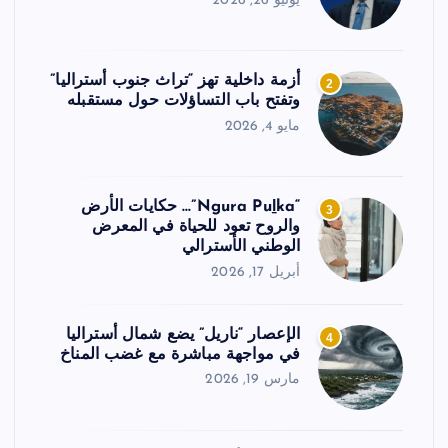
يونيو 26, 2026
أزمة داخلية تهز “تراث جنوب أستراليا”
2
وتفتح باب التساؤلات حول مستقبله
مايو 4, 2026
“Ngura Puḻka”… حكايات الأرض
3
والروح تعود للحياة في المعرض
الوطني الأسترالي
أبريل 17, 2026
الإعصار “ناريل” يضع شمال أستراليا
4
في مواجهة مباشرة مع غضب المناخ
مارس 19, 2026