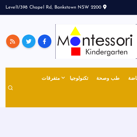
Level1/398 Chapel Rd, Bankstown NSW 2200
اضة
طب وصحة
تكنولوجيا
متفرقات