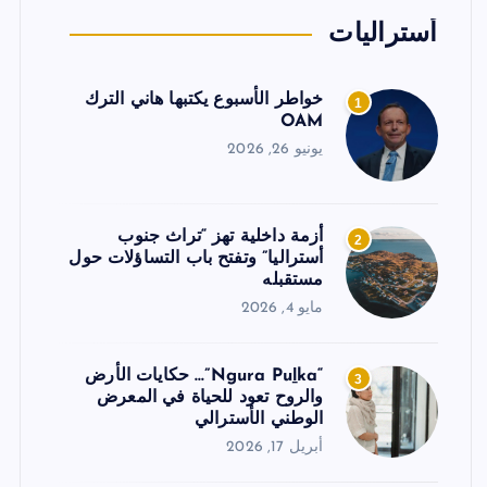
أستراليات
خواطر الأسبوع يكتبها هاني الترك
1
OAM
يونيو 26, 2026
أزمة داخلية تهز “تراث جنوب
2
أستراليا” وتفتح باب التساؤلات حول
مستقبله
مايو 4, 2026
“Ngura Puḻka”… حكايات الأرض
3
والروح تعود للحياة في المعرض
الوطني الأسترالي
أبريل 17, 2026