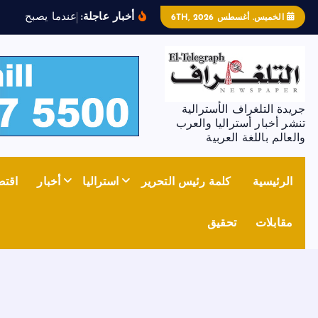
أخبار عاجلة:
ع
ن
د
م
ا
ي
ص
ب
ح
ا
ل
ح
د
ي
الخميس. أغسطس 6TH, 2026
جريدة التلغراف الأسترالية
تنشر أخبار أستراليا والعرب
والعالم باللغة العربية
الرئيسية
كلمة رئيس التحرير
استراليا
أخبار
اقتص
مقابلات
تحقيق