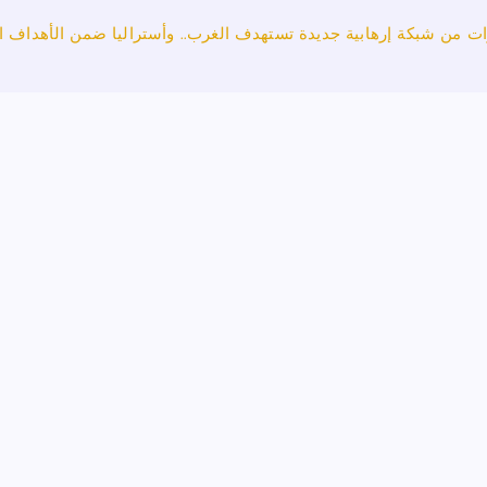
ات من شبكة إرهابية جديدة تستهدف الغرب.. وأستراليا ضمن الأهداف ا