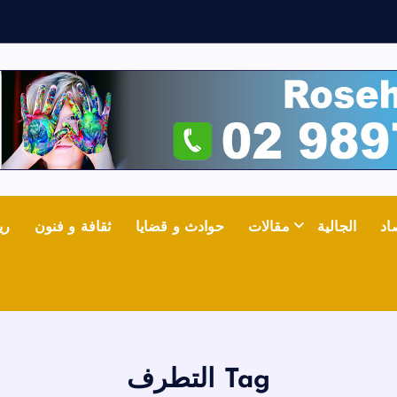
ث
اد
الجالية
مقالات
حوادث و قضايا
ثقافة و فنون
ري
Tag التطرف