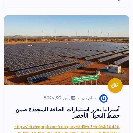
سام نان
يناير 20, 2026
أستراليا تعزز استثمارات الطاقة المتجددة ضمن
خطط التحول الأخضر
https://eltelegraph.com/category/%d8%a7%d8%b3%d8%