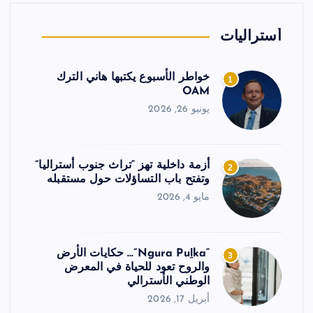
أستراليات
خواطر الأسبوع يكتبها هاني الترك
1
OAM
يونيو 26, 2026
أزمة داخلية تهز “تراث جنوب أستراليا”
2
وتفتح باب التساؤلات حول مستقبله
مايو 4, 2026
“Ngura Puḻka”… حكايات الأرض
3
والروح تعود للحياة في المعرض
الوطني الأسترالي
أبريل 17, 2026