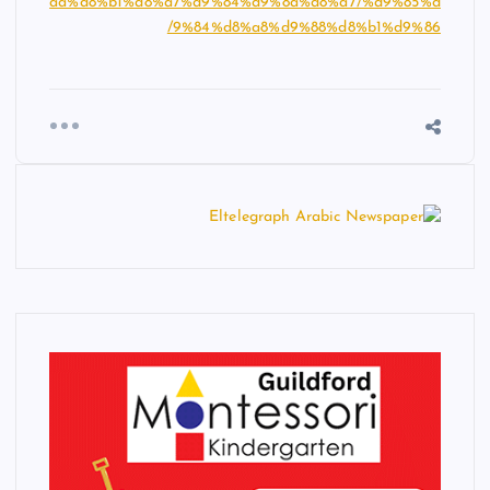
aa%d8%b1%d8%a7%d9%84%d9%8a%d8%a7/%d9%85%d
9%84%d8%a8%d9%88%d8%b1%d9%86/