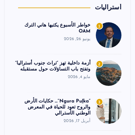
أستراليات
خواطر الأسبوع يكتبها هاني الترك
1
OAM
يونيو 26, 2026
أزمة داخلية تهز “تراث جنوب أستراليا”
2
وتفتح باب التساؤلات حول مستقبله
مايو 4, 2026
“Ngura Puḻka”… حكايات الأرض
3
والروح تعود للحياة في المعرض
الوطني الأسترالي
أبريل 17, 2026