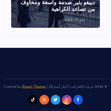
دييغو يثير صدمة واسعة ومخاوف
ع
من تصاعد الكراهية
ا
مايو 19, 2026
© 2026 جريدة التلغراف | أخبار أستراليا | Created by
Desert Themes