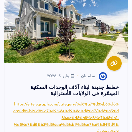
سام نان
يناير 3, 2026
خطط جديدة لبناء آلاف الوحدات السكنية
الميسّرة في الولايات الأسترالية
https://eltelegraph.com/category/%d8%a7%d8%b3%d8%
aa%d8%b1%d8%a7%d9%84%d9%8a%d8%a7/%d8%a3%d
8%ae%d8%a8%d8%a7%d8%b1-
%d8%a7%d8%b3%d8%aa%d8%b1%d8%a7%d9%84%d9%
8a%d8%a9/