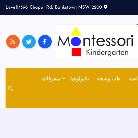
Level1/398 Chapel Rd, Bankstown NSW 2200
اضة
طب وصحة
تكنولوجيا
متفرقات