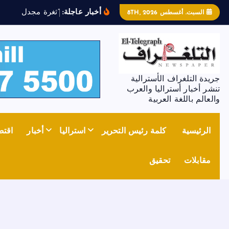
أخبار عاجلة:
“
ث
غ
ر
ة
م
ج
د
ل
ز
و
ن
”
ت
السبت. أغسطس 8TH, 2026
جريدة التلغراف الأسترالية
تنشر أخبار أستراليا والعرب
والعالم باللغة العربية
الرئيسية
كلمة رئيس التحرير
استراليا
أخبار
اقتص
مقابلات
تحقيق