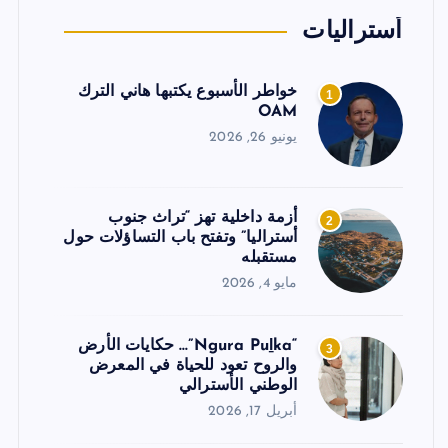
أستراليات
خواطر الأسبوع يكتبها هاني الترك
1
OAM
يونيو 26, 2026
أزمة داخلية تهز “تراث جنوب
2
أستراليا” وتفتح باب التساؤلات حول
مستقبله
مايو 4, 2026
“Ngura Puḻka”… حكايات الأرض
3
والروح تعود للحياة في المعرض
الوطني الأسترالي
أبريل 17, 2026