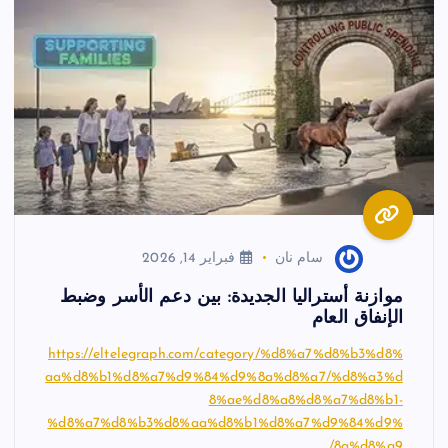
سام نان
فبراير 14, 2026
موازنة أستراليا الجديدة: بين دعم الأسر وضبط
الإنفاق العام
https://eltelegraph.com/category/%d8%a7%d8%b3%d8%
aa%d8%b1%d8%a7%d9%84%d9%8a%d8%a7/%d8%a3%d
8%ae%d8%a8%d8%a7%d8%b1-
%d8%a7%d8%b3%d8%aa%d8%b1%d8%a7%d9%84%d9%
8a%d8%a9/