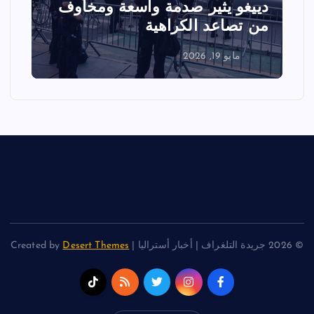
دييغو يثير صدمة واسعة ومخاوف
ع
من تصاعد الكراهية
ا
مايو 19, 2026
© 2026 جريدة التلغراف | أخبار أستراليا | Created by
Desert Themes