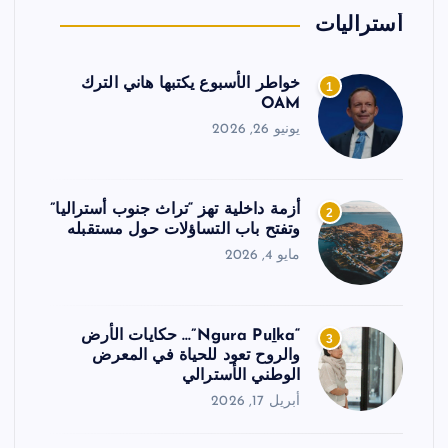
أستراليات
خواطر الأسبوع يكتبها هاني الترك
1
OAM
يونيو 26, 2026
أزمة داخلية تهز “تراث جنوب أستراليا”
2
وتفتح باب التساؤلات حول مستقبله
مايو 4, 2026
“Ngura Puḻka”… حكايات الأرض
3
والروح تعود للحياة في المعرض
الوطني الأسترالي
أبريل 17, 2026