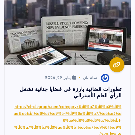
سام نان
يناير 29, 2026
تطورات قضائية بارزة في قضايا جنائية تشغل
الرأي العام الأسترالي
https://eltelegraph.com/category/%d8%a7%d8%b3%d8%
aa%d8%b1%d8%a7%d9%84%d9%8a%d8%a7/%d8%a3%d
8%ae%d8%a8%d8%a7%d8%b1-
%d8%a7%d8%b3%d8%aa%d8%b1%d8%a7%d9%84%d9%
8a%d8%a9/