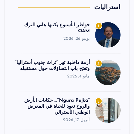
أستراليات
خواطر الأسبوع يكتبها هاني الترك
1
OAM
يونيو 26, 2026
أزمة داخلية تهز “تراث جنوب أستراليا”
2
وتفتح باب التساؤلات حول مستقبله
مايو 4, 2026
“Ngura Puḻka”… حكايات الأرض
3
والروح تعود للحياة في المعرض
الوطني الأسترالي
أبريل 17, 2026