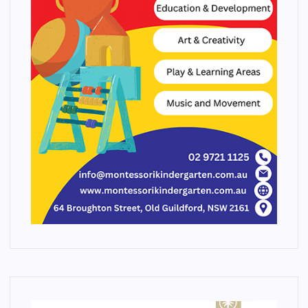
ت
ا
ل
م
ق
ا
ل
ا
ت