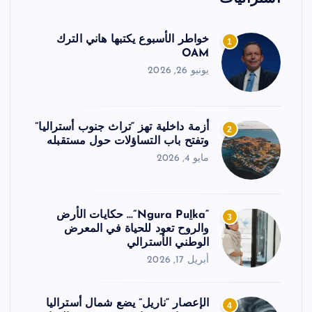
خواطر الأسبوع يكتبها هاني الترك
1
OAM
يونيو 26, 2026
أزمة داخلية تهز “تراث جنوب أستراليا”
2
وتفتح باب التساؤلات حول مستقبله
مايو 4, 2026
“Ngura Puḻka”… حكايات الأرض
3
والروح تعود للحياة في المعرض
الوطني الأسترالي
أبريل 17, 2026
الإعصار “ناريل” يضع شمال أستراليا
4