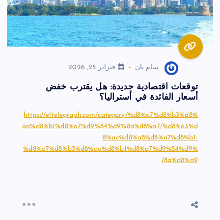
سام نان
فبراير 25, 2026
توقعات اقتصادية جديدة: هل يقترب خفض
أسعار الفائدة في أستراليا؟
https://eltelegraph.com/category/%d8%a7%d8%b3%d8%
aa%d8%b1%d8%a7%d9%84%d9%8a%d8%a7/%d8%a3%d
8%ae%d8%a8%d8%a7%d8%b1-
%d8%a7%d8%b3%d8%aa%d8%b1%d8%a7%d9%84%d9%
8a%d8%a9/