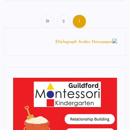
2
1
ت
ع
د
د
ص
ف
ح
ا