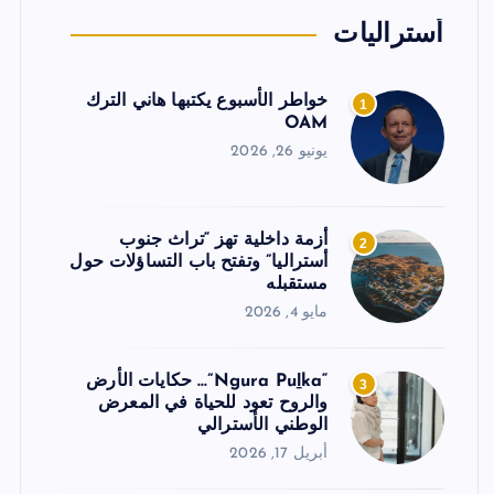
أستراليات
خواطر الأسبوع يكتبها هاني الترك
1
OAM
يونيو 26, 2026
أزمة داخلية تهز “تراث جنوب
2
أستراليا” وتفتح باب التساؤلات حول
مستقبله
مايو 4, 2026
“Ngura Puḻka”… حكايات الأرض
3
والروح تعود للحياة في المعرض
الوطني الأسترالي
أبريل 17, 2026