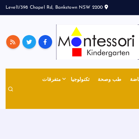
Level1/398 Chapel Rd, Bankstown NSW 2200
اضة
طب وصحة
تكنولوجيا
متفرقات