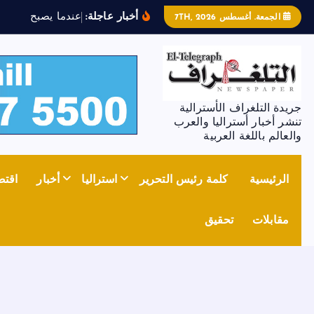
أخبار عاجلة:
ع
ن
د
م
ا
ي
ص
ب
ح
ا
ل
ح
د
ي
ث
الجمعة. أغسطس 7TH, 2026
جريدة التلغراف الأسترالية
تنشر أخبار أستراليا والعرب
والعالم باللغة العربية
الرئيسية
كلمة رئيس التحرير
استراليا
أخبار
اقتص
مقابلات
تحقيق