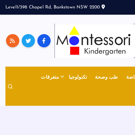
Level1/398 Chapel Rd, Bankstown NSW 2200
اضة
طب وصحة
تكنولوجيا
متفرقات