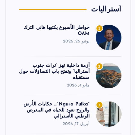
أستراليات
خواطر الأسبوع يكتبها هاني الترك
1
OAM
يونيو 26, 2026
أزمة داخلية تهز “تراث جنوب
2
أستراليا” وتفتح باب التساؤلات حول
مستقبله
مايو 4, 2026
“Ngura Puḻka”… حكايات الأرض
3
والروح تعود للحياة في المعرض
الوطني الأسترالي
أبريل 17, 2026