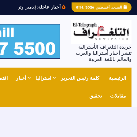
أخبار عاجلة:
ت
د
م
ي
ر
و
ت
ر
س
ي
م
ل
ل
ج
غ
السبت. أغسطس 8TH, 2026
جريدة التلغراف الأسترالية
تنشر أخبار أستراليا والعرب
والعالم باللغة العربية
الرئيسية
كلمة رئيس التحرير
استراليا
أخبار
اقتص
مقابلات
تحقيق