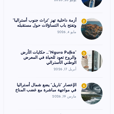
يونيو 26, 2026
أزمة داخلية تهز “تراث جنوب أستراليا”
2
وتفتح باب التساؤلات حول مستقبله
مايو 4, 2026
“Ngura Puḻka”… حكايات الأرض
3
والروح تعود للحياة في المعرض
الوطني الأسترالي
أبريل 17, 2026
الإعصار “ناريل” يضع شمال أستراليا
4
في مواجهة مباشرة مع غضب المناخ
مارس 19, 2026