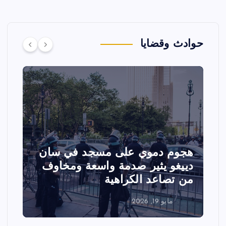
حوادث وقضايا
هجوم دموي على مسجد في سان
ت
دييغو يثير صدمة واسعة ومخاوف
ع
من تصاعد الكراهية
ا
مايو 19, 2026