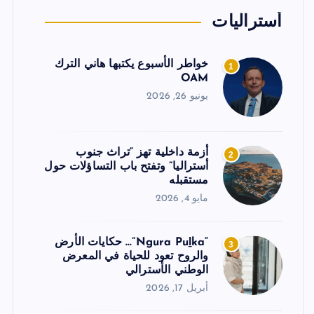
أستراليات
خواطر الأسبوع يكتبها هاني الترك
1
OAM
يونيو 26, 2026
أزمة داخلية تهز “تراث جنوب
2
أستراليا” وتفتح باب التساؤلات حول
مستقبله
مايو 4, 2026
“Ngura Puḻka”… حكايات الأرض
3
والروح تعود للحياة في المعرض
الوطني الأسترالي
أبريل 17, 2026