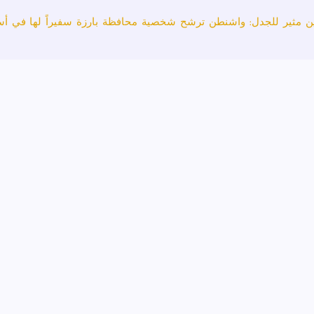
ين مثير للجدل: واشنطن ترشح شخصية محافظة بارزة سفيراً لها في أست