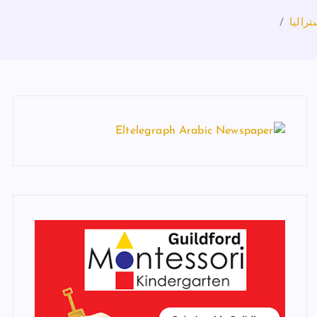
راليا