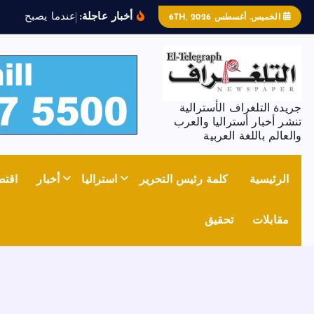
أخبار عاجلة:
ع
ن
د
م
ا
ي
ص
ب
ح
ا
ل
ح
د
ي
الخميس. أغسطس 6TH, 2026
جريدة التلغراف الأسترالية
تنشر أخبار أستراليا والعرب
والعالم باللغة العربية
الرئيسية
كلمة رئيس التحرير
استراليا
أخبار
اقتص
مقابلات
تحقيق