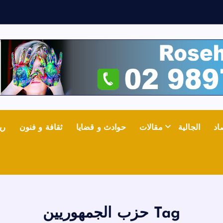
ث
اد
الجالية
مقالات
حوادث و قضايا
ثقافة و فنون
ري
Tag حزب الجمهوريين