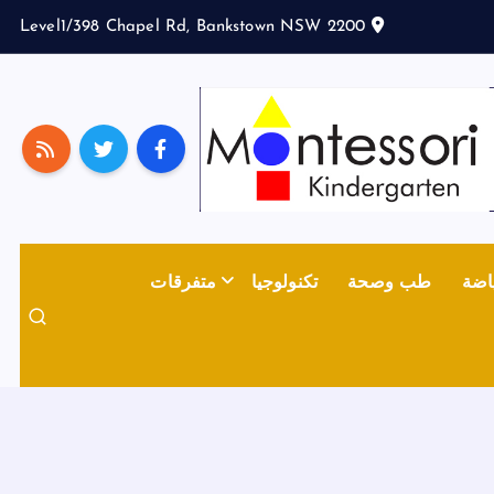
Level1/398 Chapel Rd, Bankstown NSW 2200
اضة
طب وصحة
تكنولوجيا
متفرقات