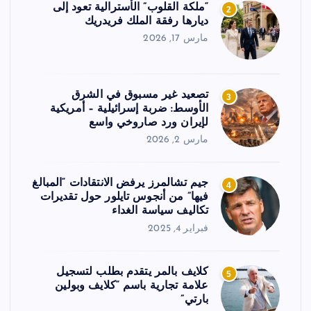
“ملكة القلوب” الأسترالية تعود إلى
2
ديارها رفقة الملك فريدريك
مارس 17, 2026
تصعيد غير مسبوق في الشرق
3
الأوسط: ضربة إسرائيلية – أمريكية
لإيران ورد صاروخي واسع
مارس 2, 2026
جيم تشالمرز يرفض الانتقادات “المبالغ
4
فيها” من أنجوس تايلور حول تقديرات
تكاليف سياسة الغداء
فبراير 4, 2025
كلايف بالمر يتقدم بطلب لتسجيل
5
علامة تجارية باسم “كلايف وبولين
بارتي”