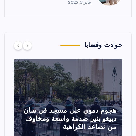
يناير 5, 2025
حوادث وقضايا
هجوم دموي على مسجد في سان
تصاد
دييغو يثير صدمة واسعة ومخاوف
عرض 
من تصاعد الكراهية
الفع