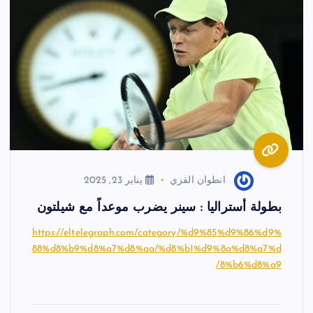
انطوان القزي
يناير 23, 2025
بطولة أستراليا : سينر يضرب موعداً مع شيلتون
https://eltelegraph.com/category/%d9%85%d9%86%d9%
88%d8%b9%d8%a7%d8%aa/%d8%b1%d9%8a%d8%a7%d
8%b6%d8%a9/