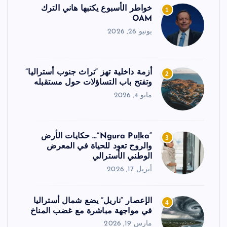
خواطر الأسبوع يكتبها هاني الترك
1
OAM
يونيو 26, 2026
أزمة داخلية تهز “تراث جنوب أستراليا”
2
وتفتح باب التساؤلات حول مستقبله
مايو 4, 2026
“Ngura Puḻka”… حكايات الأرض
3
والروح تعود للحياة في المعرض
الوطني الأسترالي
أبريل 17, 2026
الإعصار “ناريل” يضع شمال أستراليا
4
في مواجهة مباشرة مع غضب المناخ
مارس 19, 2026