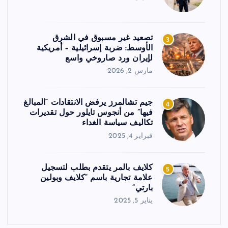
تصعيد غير مسبوق في الشرق
3
الأوسط: ضربة إسرائيلية – أمريكية
لإيران ورد صاروخي واسع
مارس 2, 2026
جيم تشالمرز يرفض الانتقادات “المبالغ
4
فيها” من أنجوس تايلور حول تقديرات
تكاليف سياسة الغداء
فبراير 4, 2025
كلايف بالمر يتقدم بطلب لتسجيل
5
علامة تجارية باسم “كلايف وبولين
بارتي”
يناير 5, 2025