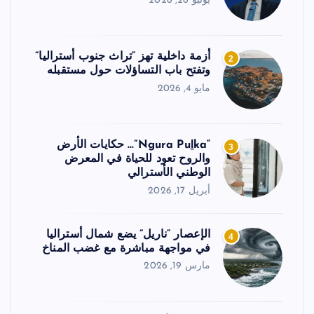
يونيو 26, 2026
أزمة داخلية تهز “تراث جنوب أستراليا”
2
وتفتح باب التساؤلات حول مستقبله
مايو 4, 2026
“Ngura Puḻka”… حكايات الأرض
3
والروح تعود للحياة في المعرض
الوطني الأسترالي
أبريل 17, 2026
الإعصار “ناريل” يضع شمال أستراليا
4
في مواجهة مباشرة مع غضب المناخ
مارس 19, 2026