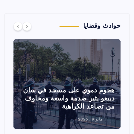
حوادث وقضايا
هجوم دموي على مسجد في سان
ت
دييغو يثير صدمة واسعة ومخاوف
ع
من تصاعد الكراهية
ا
مايو 19, 2026