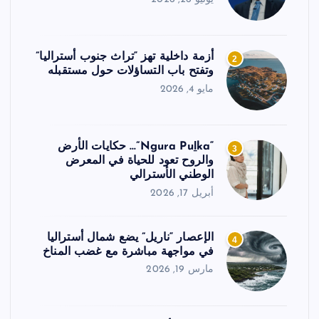
أزمة داخلية تهز “تراث جنوب أستراليا”
2
وتفتح باب التساؤلات حول مستقبله
مايو 4, 2026
“Ngura Puḻka”… حكايات الأرض
3
والروح تعود للحياة في المعرض
الوطني الأسترالي
أبريل 17, 2026
الإعصار “ناريل” يضع شمال أستراليا
4
في مواجهة مباشرة مع غضب المناخ
مارس 19, 2026