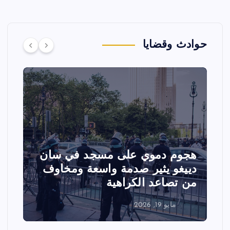
حوادث وقضايا
وي على مسجد في سان
تصادم مقاتلتين 
ير صدمة واسعة ومخاوف
عرض جوي في ولا
 الكراهية
الفعاليات
مايو 18, 2026