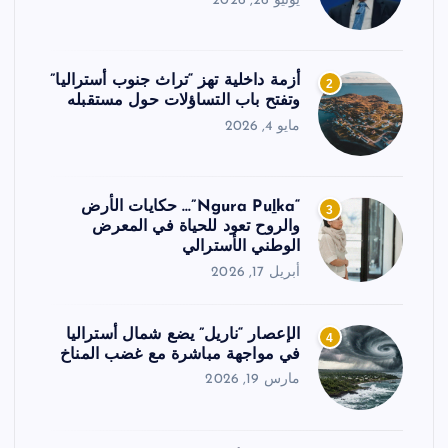
يونيو 26, 2026
أزمة داخلية تهز “تراث جنوب أستراليا”
2
وتفتح باب التساؤلات حول مستقبله
مايو 4, 2026
“Ngura Puḻka”… حكايات الأرض
3
والروح تعود للحياة في المعرض
الوطني الأسترالي
أبريل 17, 2026
الإعصار “ناريل” يضع شمال أستراليا
4
في مواجهة مباشرة مع غضب المناخ
مارس 19, 2026